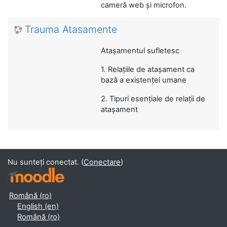
cameră web și microfon.
Trauma Atasamente
Atașamentul sufletesc
1. Relaţiile de atașament ca
bază a existenţei umane
2. Tipuri esenţiale de relaţii de
atașament
Nu sunteți conectat. (
Conectare
)
Română ‎(ro)‎
English ‎(en)‎
Română ‎(ro)‎